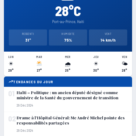
28°C
Port-au-Prince, Haiti
RESSENTI
HUMIDITE
VENT
31°
75%
14 km/h
LUN
MAR
MER
JEU
VEN
☀
🌧
☀
🌤
29°
27°
25°
30°
28°
TENDANCES DU JOUR
01
Haïti – Politique : un ancien député désigné comme
ministre de la Santé du gouvernement de transition
29 Déc 2024
02
Drame à l’Hôpital Général: Me André Michel pointe des
responsabilités partagées
29 Déc 2024