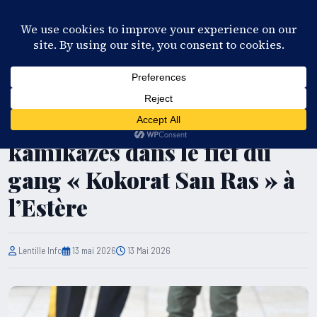
28°C
Port-au-Prince
FR
EN
ES
KR
S'ABONNER
EN DIRECT
SÉCURITÉ
Sécurité : des drones
kamikazes dans le fief du
gang « Kokorat San Ras » à
l’Estère
Lentille Info
13 mai 2026
13 Mai 2026