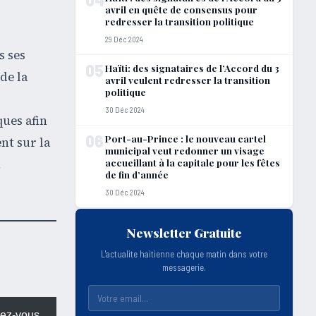
s
avril en quête de consensus pour
redresser la transition politique
29 Déc 2024
s ses
05
Haïti: des signataires de l’Accord du 3
de la
avril veulent redresser la transition
politique
30 Déc 2024
ques afin
06
Port-au-Prince : le nouveau cartel
nt sur la
municipal veut redonner un visage
.
accueillant à la capitale pour les fêtes
de fin d’année
30 Déc 2024
Newsletter Gratuite
L'actualite haitienne chaque matin dans votre
messagerie.
ez-vous