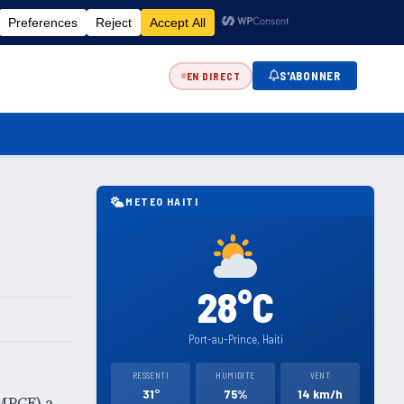
FR
EN
ES
KR
S'ABONNER
EN DIRECT
METEO HAITI
28°C
Port-au-Prince, Haiti
RESSENTI
HUMIDITE
VENT
31°
75%
14 km/h
(MPCE) a