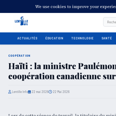
18:00:00
Vendredi 7 août 2026
28°C
Port-au-Prince
ACTUALITÉS
ÉDUCATION
TECHNOLOGIE
SANTÉ
COOPÉRATION
Haïti : la ministre Paulémon
coopération canadienne sur 
Lentille Info
22 mai 2026
22 Mai 2026
Lors de cette séance de travail, la titulaire du min