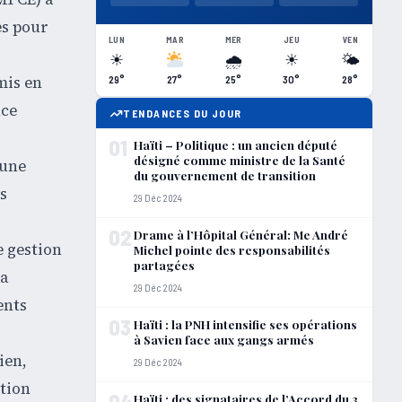
es pour
LUN
MAR
MER
JEU
VEN
☀
🌧
☀
🌤
mis en
29°
27°
25°
30°
28°
nce
TENDANCES DU JOUR
01
Haïti – Politique : un ancien député
désigné comme ministre de la Santé
 une
du gouvernement de transition
s
29 Déc 2024
02
Drame à l’Hôpital Général: Me André
e gestion
Michel pointe des responsabilités
partagées
 a
29 Déc 2024
ents
03
Haïti : la PNH intensifie ses opérations
à Savien face aux gangs armés
ien,
29 Déc 2024
ction
04
Haïti : des signataires de l’Accord du 3