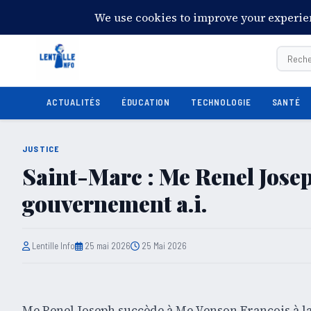
19:09:26
Vendredi 7 août 2026
28°C
Port-au-Prince
ACTUALITÉS
ÉDUCATION
TECHNOLOGIE
SANTÉ
JUSTICE
Saint-Marc : Me Renel Jos
gouvernement a.i.
Lentille Info
25 mai 2026
25 Mai 2026
Me Renel Joseph succède à Me Venson François à la 