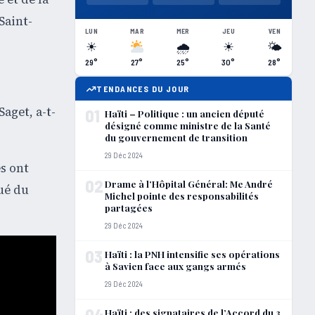
Saint-
LUN
MAR
MER
JEU
VEN
☀
🌧
☀
🌤
29°
27°
25°
30°
28°
TENDANCES DU JOUR
aget, a-t-
01
Haïti – Politique : un ancien député
désigné comme ministre de la Santé
du gouvernement de transition
29 Déc 2024
s ont
02
Drame à l’Hôpital Général: Me André
ué du
Michel pointe des responsabilités
partagées
29 Déc 2024
03
Haïti : la PNH intensifie ses opérations
à Savien face aux gangs armés
29 Déc 2024
04
Haïti : des signataires de l’Accord du 3