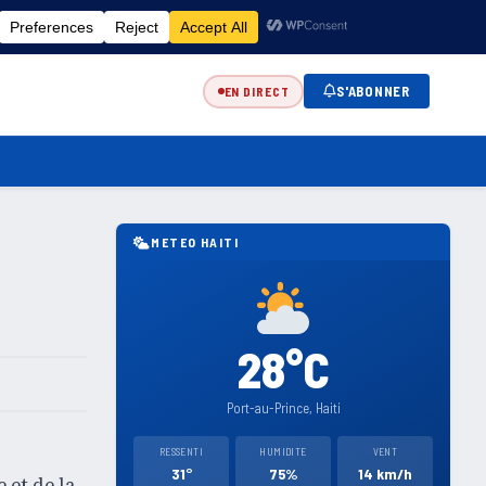
FR
EN
ES
KR
S'ABONNER
EN DIRECT
METEO HAITI
28°C
Port-au-Prince, Haiti
RESSENTI
HUMIDITE
VENT
31°
75%
14 km/h
 et de la