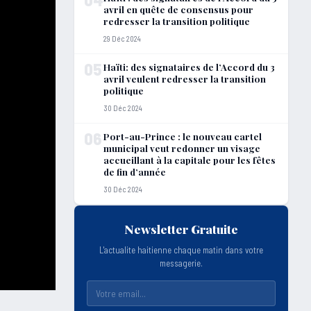
avril en quête de consensus pour
redresser la transition politique
29 Déc 2024
05
Haïti: des signataires de l’Accord du 3
avril veulent redresser la transition
politique
30 Déc 2024
06
Port-au-Prince : le nouveau cartel
municipal veut redonner un visage
accueillant à la capitale pour les fêtes
de fin d’année
30 Déc 2024
Newsletter Gratuite
L'actualite haitienne chaque matin dans votre
messagerie.