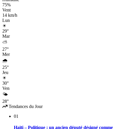
75%
Vent
14 km/h
Lun
☀
29°
Mar
⛅
27°
Mer
🌧
25°
Jeu
☀
30°
Ven
🌤
28°
Tendances du Jour
01
Haïti – Politique : un ancien député désigné comme