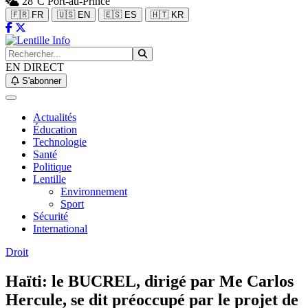
28°C
Port-au-Prince
🇫🇷 FR
🇺🇸 EN
🇪🇸 ES
🇭🇹 KR
EN DIRECT
S'abonner
Actualités
Éducation
Technologie
Santé
Politique
Lentille
Environnement
Sport
Sécurité
International
Droit
Haïti: le BUCREL, dirigé par Me Carlos
Hercule, se dit préoccupé par le projet de