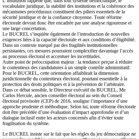
L’institution rappelle que, dans tout système démocratique, le
vocabulaire juridique, la stabilité des institutions et la cohérence des
mécanismes procéduraux constituent des piliers essentiels de la
sécurité juridique et de la confiance citoyenne. Toute réforme
électorale devrait donc être encadrée par une analyse rigoureuse et
une large concertation.
Le BUCREL s’inquiète également de l’introduction de nouvelles
exigences liées à la capacité électorale et aux conditions d’éligibilité.
Dans un contexte marqué par des fragilités institutionnelles
persistantes, ces mesures pourraient complexifier davantage l’accès
au processus électoral et accentuer les incertitudes.
Autre point de préoccupation majeur : la tendance perçue à réduire
le contentieux des candidatures à un simple contrôle administratif.
Pour le BUCREL, cette orientation affaiblirait la dimension
juridictionnelle du contentieux électoral, pourtant essentielle à la
protection des droits politiques et à la prévention de l’arbitraire.
Dans ce débat sensible, le Directeur exécutif du BUCREL, Me
Carlos Hercule, ancien conseiller électoral au sein du Conseil
électoral provisoire (CEP) de 2016, souligne l’importance d’une
approche prudente et méthodique. Selon lui, toute réforme électorale
doit être précédée d’une évaluation d’impact approfondie et d’un
dialogue inclusif entre les acteurs concernés afin d’éviter toute
fragilisation du système.
Le BUCREL insiste sur le fait que les règles du jeu démocratique ne