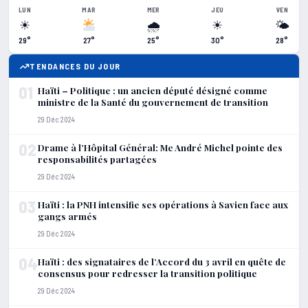
LUN
MAR
MER
JEU
VEN
☀
🌧
☀
🌤
29°
27°
25°
30°
28°
TENDANCES DU JOUR
01
Haïti – Politique : un ancien député désigné comme
ministre de la Santé du gouvernement de transition
29 Déc 2024
02
Drame à l’Hôpital Général: Me André Michel pointe des
responsabilités partagées
29 Déc 2024
03
Haïti : la PNH intensifie ses opérations à Savien face aux
gangs armés
29 Déc 2024
04
Haïti : des signataires de l’Accord du 3 avril en quête de
consensus pour redresser la transition politique
29 Déc 2024