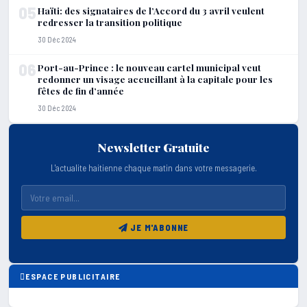
05
Haïti: des signataires de l’Accord du 3 avril veulent
redresser la transition politique
30 Déc 2024
06
Port-au-Prince : le nouveau cartel municipal veut
redonner un visage accueillant à la capitale pour les
fêtes de fin d’année
30 Déc 2024
Newsletter Gratuite
L'actualite haitienne chaque matin dans votre messagerie.
JE M'ABONNE
ESPACE PUBLICITAIRE