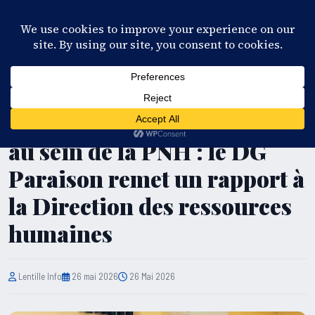
28°C
Port-au-Prince
FR
EN
ES
KR
S'ABONNER
EN DIRECT
SÉCURITÉ
Régularisation des grades
au sein de la PNH : le DG
Paraison remet un rapport à
la Direction des ressources
humaines
Lentille Info
26 mai 2026
26 Mai 2026