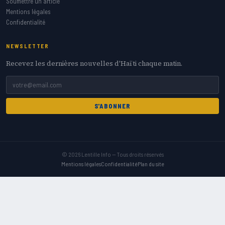
Soumettre un article
Mentions légales
Confidentialité
NEWSLETTER
Recevez les dernières nouvelles d'Haïti chaque matin.
S'ABONNER
© 2026 Lentille Info — Tous droits réservés
Mentions légales
Confidentialité
Plan du site