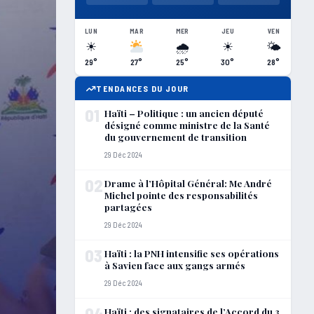
LUN
MAR
MER
JEU
VEN
☀
🌧
☀
🌤
29°
27°
25°
30°
28°
TENDANCES DU JOUR
01
Haïti – Politique : un ancien député
désigné comme ministre de la Santé
du gouvernement de transition
29 Déc 2024
02
Drame à l’Hôpital Général: Me André
Michel pointe des responsabilités
partagées
29 Déc 2024
03
Haïti : la PNH intensifie ses opérations
à Savien face aux gangs armés
29 Déc 2024
04
Haïti : des signataires de l’Accord du 3