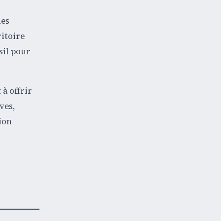
ues
ritoire
sil pour
 à offrir
ves,
ion