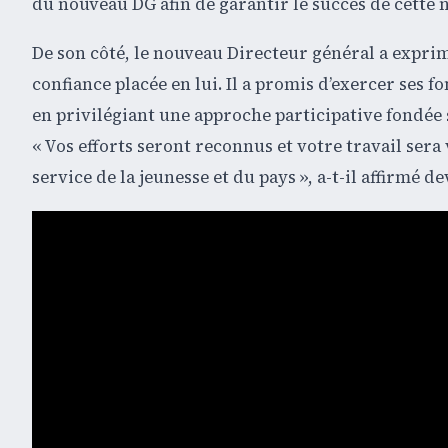
du nouveau DG afin de garantir le succès de cette 
De son côté, le nouveau Directeur général a exprimé
confiance placée en lui. Il a promis d’exercer ses f
en privilégiant une approche participative fondée 
« Vos efforts seront reconnus et votre travail ser
service de la jeunesse et du pays », a-t-il affirmé 