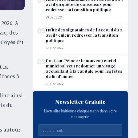
avril en quête de consensus pour
redresser la transition politique
29 Déc 2024
 2026, à
05
Haïti: des signataires de l’Accord du 3
se, des
avril veulent redresser la transition
politique
mployés du
30 Déc 2024
06
Port-au-Prince : le nouveau cartel
municipal veut redonner un visage
t la
accueillant à la capitale pour les fêtes
icaces à
de fin d’année
30 Déc 2024
line ainsi
Newsletter Gratuite
nts du
L'actualite haitienne chaque matin dans votre
messagerie.
és autour