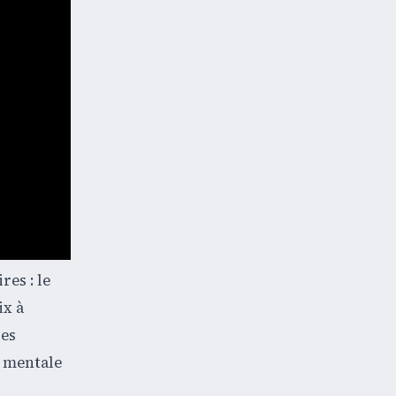
es : le
ix à
des
é mentale