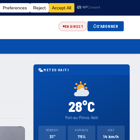
FR
EN
ES
KR
S'ABONNER
EN DIRECT
METEO HAITI
28°C
Port-au-Prince, Haiti
RESSENTI
HUMIDITE
VENT
31°
75%
14 km/h