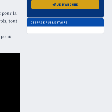
JE M'ABONNE
t pour la
tés, tout
ESPACE PUBLICITAIRE
ipe au