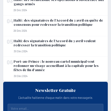
03
gangs armés
29 Déc 2024
04
Haïti : des signataires de l’Accord du 3 avril en quête de
consensus pour redresser la transition politique
29 Déc 2024
05
Haïti: des signataires de l’Accord du 3 avril veulent
redresser la transition politique
30 Déc 2024
06
Port-au-Prince : le nouveau cartel municipal veut
redonner un visage accueillant à la capitale pour les
fêtes de fin d’année
30 Déc 2024
Newsletter Gratuite
L'actualite haitienne chaque matin dans votre messagerie.