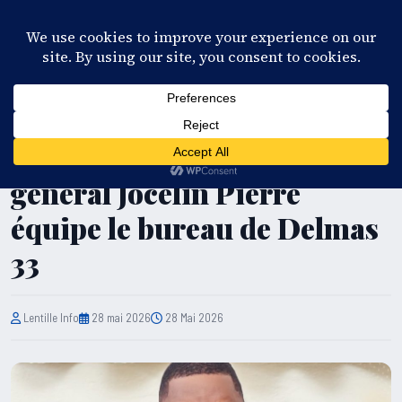
28°C
Port-au-Prince
FR
EN
ES
KR
S'ABONNER
EN DIRECT
ADMINISTRATION PUBLIQUE
OAVCT : le Directeur
général Jocelin Pierre
équipe le bureau de Delmas
33
Lentille Info
28 mai 2026
28 Mai 2026