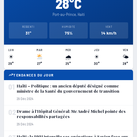
28°C
Port-au-Prince, Haiti
RESSENTI
HUMIDITE
VENT
31°
75%
14 km/h
LUN
MAR
MER
JEU
VEN
☀
🌧
☀
🌤
29°
27°
25°
30°
28°
TENDANCES DU JOUR
01
Haïti – Politique : un ancien député désigné comme
ministre de la Santé du gouvernement de transition
29 Déc 2024
02
Drame à l’Hôpital Général: Me André Michel pointe des
responsabilités partagées
29 Déc 2024
Haïti : la PNH intensifie ses opérations à Savien face aux