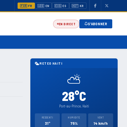
🇫🇷 FR
🇺🇸 EN
🇪🇸 ES
🇭🇹 KR
S'ABONNER
EN DIRECT
METEO HAITI
⛅
28°C
Port-au-Prince, Haiti
RESSENTI
HUMIDITE
VENT
31°
75%
14 km/h