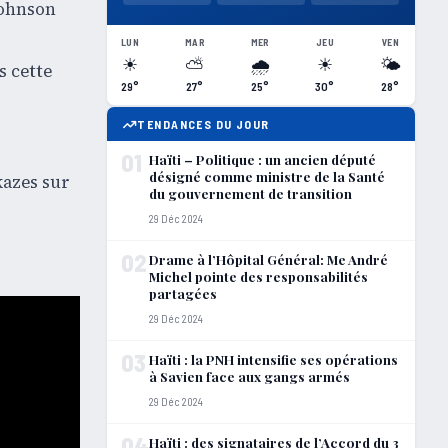
Johnson
LUN
MAR
MER
JEU
VEN
☀
⛅
🌧
☀
🌤
s cette
29°
27°
25°
30°
28°
TENDANCES DU JOUR
01
Haïti – Politique : un ancien député
désigné comme ministre de la Santé
kazes sur
du gouvernement de transition
29 Déc 2024
02
Drame à l’Hôpital Général: Me André
Michel pointe des responsabilités
partagées
29 Déc 2024
03
Haïti : la PNH intensifie ses opérations
à Savien face aux gangs armés
29 Déc 2024
04
Haïti : des signataires de l’Accord du 3