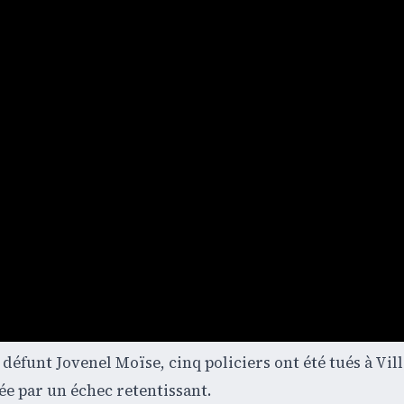
 défunt Jovenel Moïse, cinq policiers ont été tués à Vil
dée par un échec retentissant.