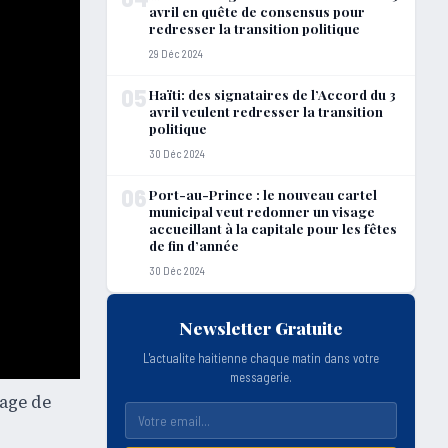
avril en quête de consensus pour
redresser la transition politique
29 Déc 2024
05
Haïti: des signataires de l’Accord du 3
avril veulent redresser la transition
politique
30 Déc 2024
06
Port-au-Prince : le nouveau cartel
municipal veut redonner un visage
accueillant à la capitale pour les fêtes
de fin d’année
30 Déc 2024
Newsletter Gratuite
L'actualite haitienne chaque matin dans votre
messagerie.
lage de