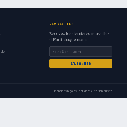
NEWSLETTER
Recevez les dernières nouvelles
s
d'Haïti chaque matin.
cle
S'ABONNER
Mentions légales
Confidentialité
Plan du site