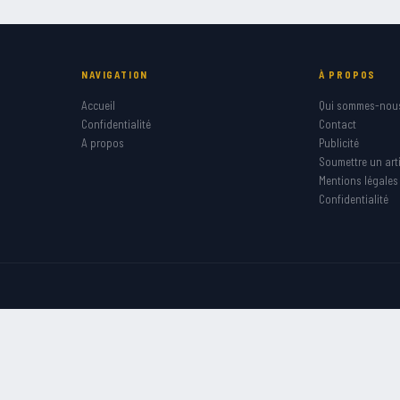
NAVIGATION
À PROPOS
Accueil
Qui sommes-nou
Confidentialité
Contact
A propos
Publicité
Soumettre un arti
Mentions légales
Confidentialité