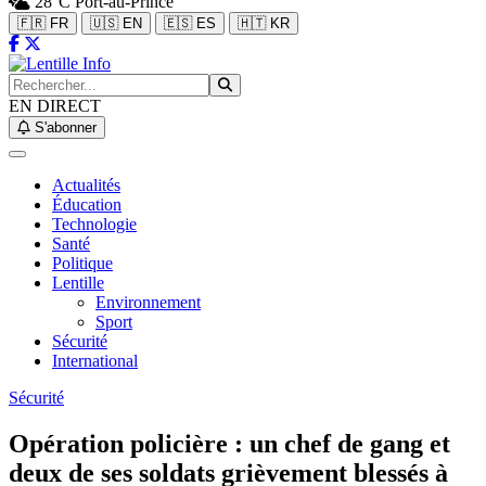
28°C
Port-au-Prince
🇫🇷 FR
🇺🇸 EN
🇪🇸 ES
🇭🇹 KR
EN DIRECT
S'abonner
Actualités
Éducation
Technologie
Santé
Politique
Lentille
Environnement
Sport
Sécurité
International
Sécurité
Opération policière : un chef de gang et
deux de ses soldats grièvement blessés à