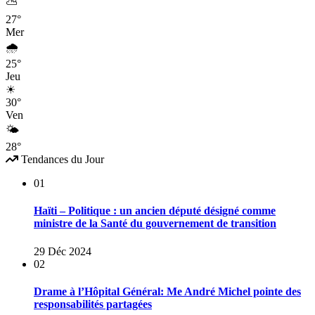
⛅
27°
Mer
🌧
25°
Jeu
☀
30°
Ven
🌤
28°
Tendances du Jour
01
Haïti – Politique : un ancien député désigné comme
ministre de la Santé du gouvernement de transition
29 Déc 2024
02
Drame à l’Hôpital Général: Me André Michel pointe des
responsabilités partagées