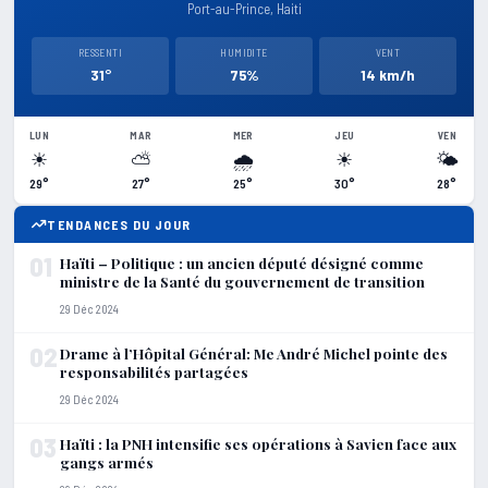
Port-au-Prince, Haiti
RESSENTI
HUMIDITE
VENT
31°
75%
14 km/h
LUN
MAR
MER
JEU
VEN
☀
⛅
🌧
☀
🌤
29°
27°
25°
30°
28°
TENDANCES DU JOUR
01
Haïti – Politique : un ancien député désigné comme
ministre de la Santé du gouvernement de transition
29 Déc 2024
02
Drame à l’Hôpital Général: Me André Michel pointe des
responsabilités partagées
29 Déc 2024
03
Haïti : la PNH intensifie ses opérations à Savien face aux
gangs armés