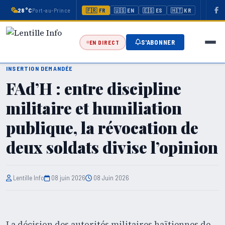
28°C
Port-au-Prince
🇫🇷 FR
🇺🇸 EN
🇪🇸 ES
🇭🇹 KR
S'ABONNER
EN DIRECT
INSERTION DEMANDÉE
FAd’H : entre discipline
militaire et humiliation
publique, la révocation de
deux soldats divise l’opinion
Lentille Info
08 juin 2026
08 Juin 2026
La décision des autorités militaires haïtiennes de