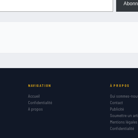
Abonn
NAVIGATION
À PROPOS
Accueil
Qui sommes-nou
Confidentialité
Contact
A propos
Publicité
Soumettre un arti
Mentions légales
Confidentialité