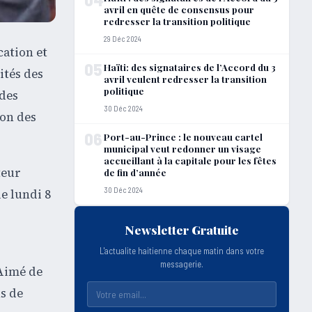
avril en quête de consensus pour
redresser la transition politique
29 Déc 2024
cation et
05
Haïti: des signataires de l’Accord du 3
ités des
avril veulent redresser la transition
politique
 des
30 Déc 2024
ion des
06
Port-au-Prince : le nouveau cartel
municipal veut redonner un visage
accueillant à la capitale pour les fêtes
teur
de fin d’année
30 Déc 2024
e lundi 8
Newsletter Gratuite
L'actualite haitienne chaque matin dans votre
messagerie.
-Aimé de
ns de