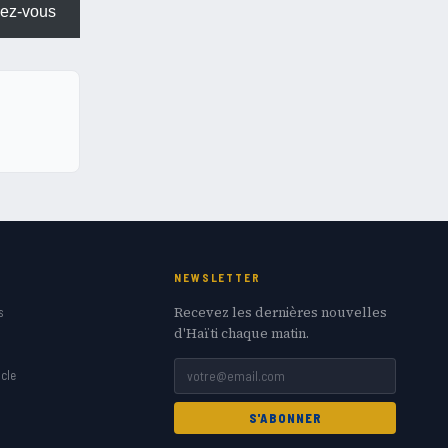
ez-vous
NEWSLETTER
Recevez les dernières nouvelles
s
d'Haïti chaque matin.
cle
S'ABONNER