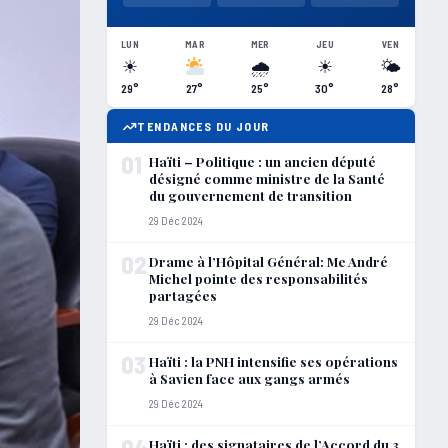
LUN
MAR
MER
JEU
VEN
☀
🌧
☀
🌤
29°
27°
25°
30°
28°
TENDANCES DU JOUR
01
Haïti – Politique : un ancien député
désigné comme ministre de la Santé
du gouvernement de transition
29 Déc 2024
02
Drame à l’Hôpital Général: Me André
Michel pointe des responsabilités
partagées
29 Déc 2024
03
Haïti : la PNH intensifie ses opérations
à Savien face aux gangs armés
29 Déc 2024
04
Haïti : des signataires de l’Accord du 3