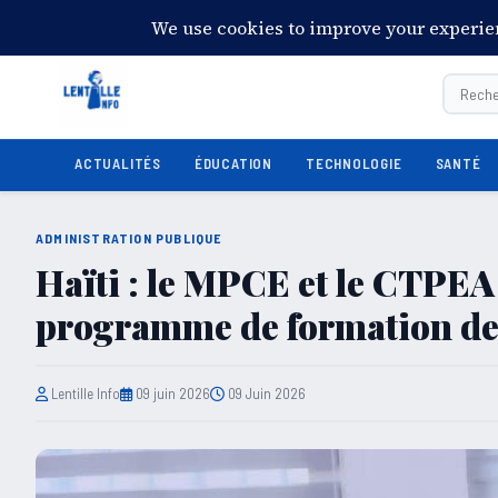
05:26:49
Samedi 8 août 2026
28°C
Port-au-Prince
ACTUALITÉS
ÉDUCATION
TECHNOLOGIE
SANTÉ
ADMINISTRATION PUBLIQUE
Haïti : le MPCE et le CTPEA
programme de formation des
Lentille Info
09 juin 2026
09 Juin 2026