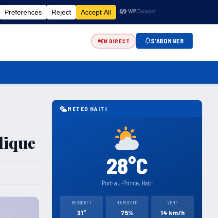
FR
EN
ES
KR
S'ABONNER
EN DIRECT
METEO HAITI
lique
28°C
Port-au-Prince, Haiti
RESSENTI
HUMIDITE
VENT
31°
75%
14 km/h