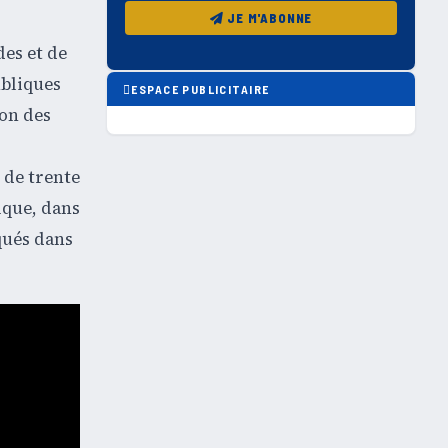
JE M'ABONNE
des et de
ubliques
ESPACE PUBLICITAIRE
ion des
 de trente
ique, dans
qués dans