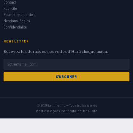
Contact
Publicité
Soumettre un article
Mentions légales
Confidentialité
NEWSLETTER
Recevez les dernières nouvelles d'Haïti chaque matin.
S'ABONNER
© 2026 Lentille Info — Tous droits réservés
Mentions légales
Confidentialité
Plan du site