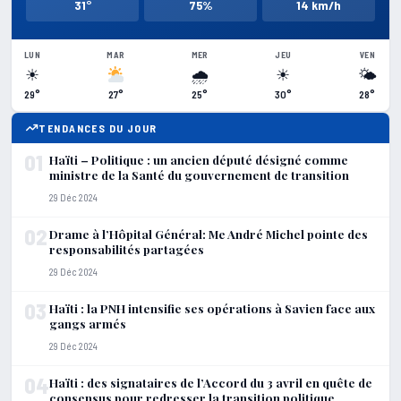
31°
75%
14 km/h
LUN
MAR
MER
JEU
VEN
☀
🌧
☀
🌤
29°
27°
25°
30°
28°
TENDANCES DU JOUR
01
Haïti – Politique : un ancien député désigné comme
ministre de la Santé du gouvernement de transition
29 Déc 2024
02
Drame à l’Hôpital Général: Me André Michel pointe des
responsabilités partagées
29 Déc 2024
03
Haïti : la PNH intensifie ses opérations à Savien face aux
gangs armés
29 Déc 2024
04
Haïti : des signataires de l’Accord du 3 avril en quête de
consensus pour redresser la transition politique