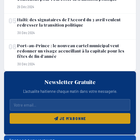
29 Déc 2024
05
Haïti: des signataires de l’Accord du 3 avril veulent
redresser la transition politique
30 Déc 2024
06
Port-au-Prince : le nouveau cartel municipal veut
redonner un visage accueillant à la capitale pour les
fêtes de fin d’année
30 Déc 2024
Newsletter Gratuite
L'actualite haitienne chaque matin dans votre messagerie.
JE M'ABONNE