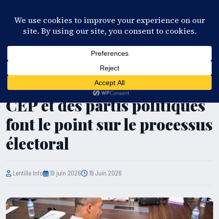
28°C
Port-au-Prince
FR
EN
ES
KR
S'ABONNER
EN DIRECT
POLITIQUE
Haïti : le gouvernement, le
CEP et des partis politiques
font le point sur le processus
électoral
Lentille Info
19 juin 2026
19 Juin 2026