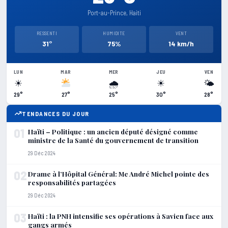
Port-au-Prince, Haiti
RESSENTI
HUMIDITE
VENT
31°
75%
14 km/h
LUN
MAR
MER
JEU
VEN
☀
🌧
☀
🌤
29°
27°
25°
30°
28°
TENDANCES DU JOUR
01
Haïti – Politique : un ancien député désigné comme
ministre de la Santé du gouvernement de transition
29 Déc 2024
02
Drame à l’Hôpital Général: Me André Michel pointe des
responsabilités partagées
29 Déc 2024
03
Haïti : la PNH intensifie ses opérations à Savien face aux
gangs armés