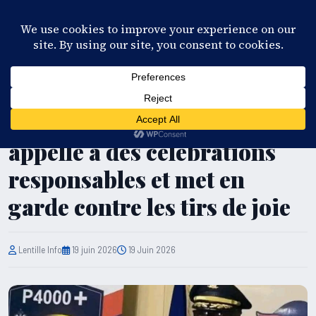
28°C
Port-au-Prince
FR
EN
ES
KR
S'ABONNER
EN DIRECT
SÉCURITÉ
Match Haïti-Brésil : la PNH
appelle à des célébrations
responsables et met en
garde contre les tirs de joie
Lentille Info
19 juin 2026
19 Juin 2026