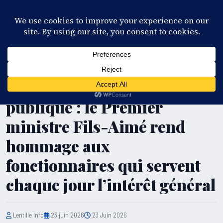
28°C
Port-au-Prince
FR
EN
ES
KR
S'ABONNER
EN DIRECT
ADMINISTRATION PUBLIQUE
Journée de la fonction
publique : le Premier
ministre Fils-Aimé rend
hommage aux
fonctionnaires qui servent
chaque jour l’intérêt général
Lentille Info
23 juin 2026
23 Juin 2026