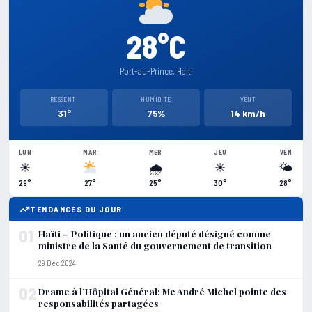
28°C
Port-au-Prince, Haiti
RESSENTI
HUMIDITE
VENT
31°
75%
14 km/h
LUN
MAR
MER
JEU
VEN
☀
🌧
☀
🌤
29°
27°
25°
30°
28°
TENDANCES DU JOUR
01
Haïti – Politique : un ancien député désigné comme
ministre de la Santé du gouvernement de transition
29 Déc 2024
02
Drame à l’Hôpital Général: Me André Michel pointe des
responsabilités partagées