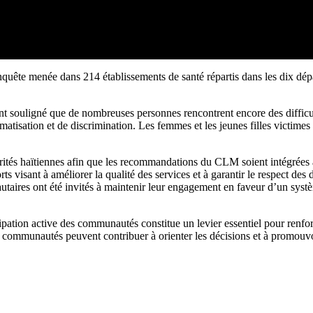
quête menée dans 214 établissements de santé répartis dans les dix dép
nt souligné que de nombreuses personnes rencontrent encore des difficul
gmatisation et de discrimination. Les femmes et les jeunes filles victim
orités haïtiennes afin que les recommandations du CLM soient intégrées 
ts visant à améliorer la qualité des services et à garantir le respect des d
taires ont été invités à maintenir leur engagement en faveur d’un systèm
ipation active des communautés constitue un levier essentiel pour renforc
communautés peuvent contribuer à orienter les décisions et à promouvo