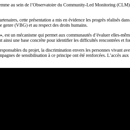
Femme au sein de l’Observatoire du Community-Led Monitoring (CLM), a
naires, cette présentation a mis en évidence les progrès réalisés dans la
 le genre (VBG) et au respect des droits humains.
 »
, est un mécanisme qui permet aux communautés d’évaluer elles-mêmes 
 ainsi une base concrète pour identifier les difficultés rencontrées et f
esponsables du projet, la discrimination envers les personnes vivant ave
ampagnes de sensibilisation à ce principe ont été renforcées. L’accès au