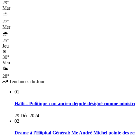
29°
Mar
⛅
27°
Mer
🌧
25°
Jeu
☀
30°
Ven
🌤
28°
Tendances du Jour
01
Haïti – Politique : un ancien député désigné comme ministr
29 Déc 2024
02
Drame à l’Hôpital Général: Me André Michel pointe des res