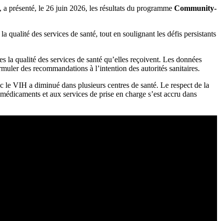
 présenté, le 26 juin 2026, les résultats du programme
Community-
 qualité des services de santé, tout en soulignant les défis persistants
la qualité des services de santé qu’elles reçoivent. Les données
ormuler des recommandations à l’intention des autorités sanitaires.
c le VIH a diminué dans plusieurs centres de santé. Le respect de la
x médicaments et aux services de prise en charge s’est accru dans