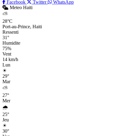
Facebook
Twitter
WhatsApp
Meteo Haiti
⛅
28°C
Port-au-Prince, Haiti
Ressenti
31°
Humidite
75%
Vent
14 km/h
Lun
☀
29°
Mar
⛅
27°
Mer
🌧
25°
Jeu
☀
30°