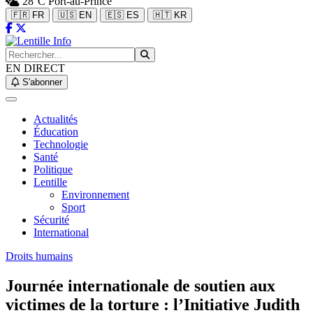
28°C
Port-au-Prince
🇫🇷 FR
🇺🇸 EN
🇪🇸 ES
🇭🇹 KR
EN DIRECT
S'abonner
Actualités
Éducation
Technologie
Santé
Politique
Lentille
Environnement
Sport
Sécurité
International
Droits humains
Journée internationale de soutien aux
victimes de la torture : l’Initiative Judith