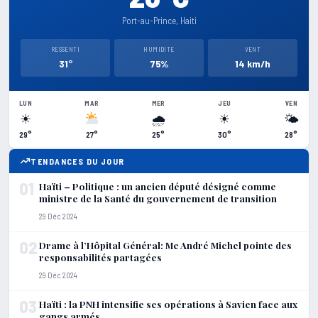
Port-au-Prince, Haiti
RESSENTI
HUMIDITE
VENT
31°
75%
14 km/h
LUN
MAR
MER
JEU
VEN
☀
🌧
☀
🌤
29°
27°
25°
30°
28°
TENDANCES DU JOUR
01
Haïti – Politique : un ancien député désigné comme
ministre de la Santé du gouvernement de transition
29 Déc 2024
02
Drame à l’Hôpital Général: Me André Michel pointe des
responsabilités partagées
29 Déc 2024
03
Haïti : la PNH intensifie ses opérations à Savien face aux
gangs armés