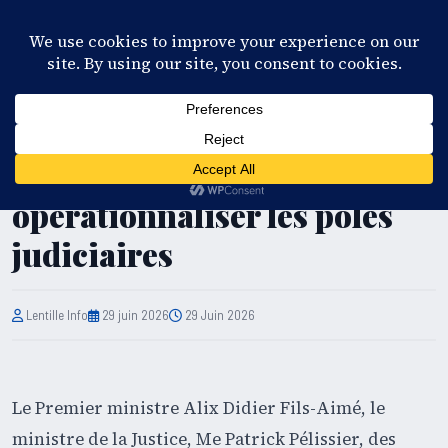
28°C
Port-au-Prince
FR
EN
ES
KR
S'ABONNER
EN DIRECT
JUSTICE
Haïti : les autorités veulent
opérationnaliser les pôles
judiciaires
Lentille Info
29 juin 2026
29 Juin 2026
Le Premier ministre Alix Didier Fils-Aimé, le
ministre de la Justice, Me Patrick Pélissier, des