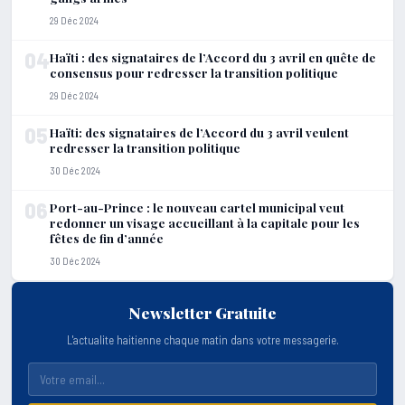
29 Déc 2024
04
Haïti : des signataires de l’Accord du 3 avril en quête de
consensus pour redresser la transition politique
29 Déc 2024
05
Haïti: des signataires de l’Accord du 3 avril veulent
redresser la transition politique
30 Déc 2024
06
Port-au-Prince : le nouveau cartel municipal veut
redonner un visage accueillant à la capitale pour les
fêtes de fin d’année
30 Déc 2024
Newsletter Gratuite
L'actualite haitienne chaque matin dans votre messagerie.