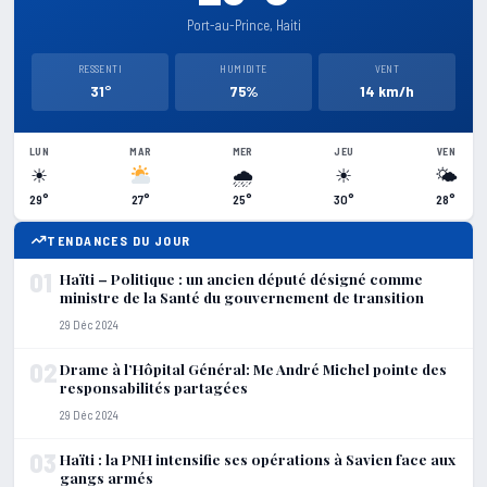
Port-au-Prince, Haiti
RESSENTI
HUMIDITE
VENT
31°
75%
14 km/h
LUN
MAR
MER
JEU
VEN
☀
🌧
☀
🌤
29°
27°
25°
30°
28°
TENDANCES DU JOUR
01
Haïti – Politique : un ancien député désigné comme
ministre de la Santé du gouvernement de transition
29 Déc 2024
02
Drame à l’Hôpital Général: Me André Michel pointe des
responsabilités partagées
29 Déc 2024
03
Haïti : la PNH intensifie ses opérations à Savien face aux
gangs armés