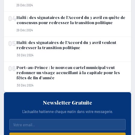
29 Déc 2024
04
Haïti : des signataires de l’Accord du 3 avril en quête de
consensus pour redresser la transition politique
29 Déc 2024
05
Haïti: des signataires de l’Accord du 3 avril veulent
redresser la transition politique
30 Déc 2024
06
Port-au-Prince : le nouveau cartel municipal veut
redonner un visage accueillant à la capitale pour les
fêtes de fin d’année
30 Déc 2024
Newsletter Gratuite
L'actualite haitienne chaque matin dans votre messagerie.