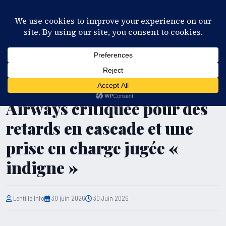
28°C
Port-au-Prince
FR
EN
ES
KR
S'ABONNER
EN DIRECT
UNCATEGORIZED
Vols vers Haïti : Sunrise
Airways critiquée pour des
retards en cascade et une
prise en charge jugée «
indigne »
Lentille Info
30 juin 2026
30 Juin 2026