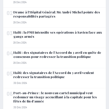
29 Déc 2024
02
Drame à l’Hôpital Général: Me André Michel pointe des
responsabilités partagées
29 Déc 2024
03
Haïti : la PNH intensifie ses opérations à Savien face aux
gangs armés
29 Déc 2024
04
Haïti : des signataires de l’Accord du 3 avril en quête de
consensus pour redresser la transition politique
29 Déc 2024
05
Haïti: des signataires de l’Accord du 3 avril veulent
redresser la transition politique
30 Déc 2024
06
Port-au-Prince : le nouveau cartel municipal veut
redonner un visage accueillant à la capitale pour les
fêtes de fin d’année
30 Déc 2024