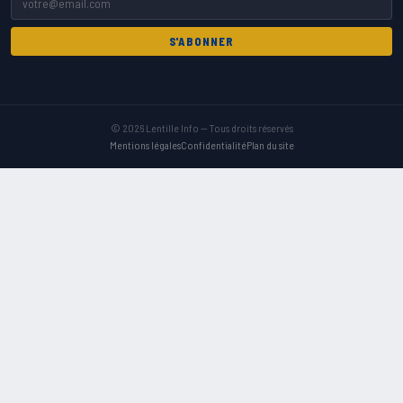
S'ABONNER
© 2026 Lentille Info — Tous droits réservés
Mentions légales
Confidentialité
Plan du site