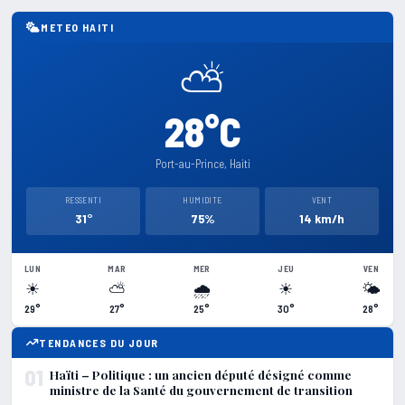
METEO HAITI
⛅
28°C
Port-au-Prince, Haiti
RESSENTI
HUMIDITE
VENT
31°
75%
14 km/h
LUN
MAR
MER
JEU
VEN
☀
⛅
🌧
☀
🌤
29°
27°
25°
30°
28°
TENDANCES DU JOUR
01
Haïti – Politique : un ancien député désigné comme
ministre de la Santé du gouvernement de transition