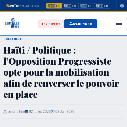
28°C
Port-au-Prince
🇫🇷 FR
🇺🇸 EN
🇪🇸 ES
🇭🇹 KR
S'ABONNER
EN DIRECT
POLITIQUE
Haïti / Politique :
l’Opposition Progressiste
opte pour la mobilisation
afin de renverser le pouvoir
en place
Lentille Info
02 juillet 2026
02 Juil 2026