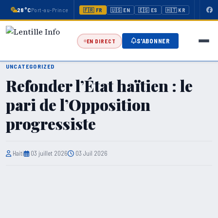
28°C
Port-au-Prince
🇫🇷 FR
🇺🇸 EN
🇪🇸 ES
🇭🇹 KR
S'ABONNER
EN DIRECT
UNCATEGORIZED
Refonder l’État haïtien : le
pari de l’Opposition
progressiste
Haiti
03 juillet 2026
03 Juil 2026