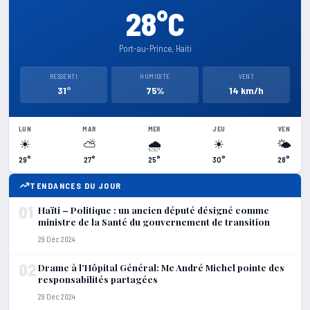
28°C
Port-au-Prince, Haiti
RESSENTI
HUMIDITE
VENT
31°
75%
14 km/h
LUN
MAR
MER
JEU
VEN
☀
⛅
🌧
☀
🌤
29°
27°
25°
30°
28°
TENDANCES DU JOUR
01
Haïti – Politique : un ancien député désigné comme
ministre de la Santé du gouvernement de transition
29 Déc 2024
02
Drame à l’Hôpital Général: Me André Michel pointe des
responsabilités partagées
29 Déc 2024