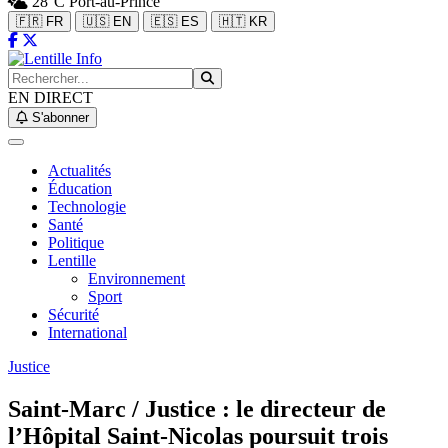
28°C
Port-au-Prince
🇫🇷 FR
🇺🇸 EN
🇪🇸 ES
🇭🇹 KR
EN DIRECT
S'abonner
Actualités
Éducation
Technologie
Santé
Politique
Lentille
Environnement
Sport
Sécurité
International
Justice
Saint-Marc / Justice : le directeur de
l’Hôpital Saint-Nicolas poursuit trois