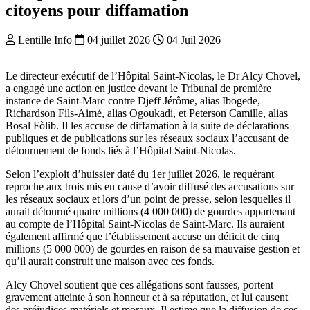
citoyens pour diffamation
Lentille Info
04 juillet 2026
04 Juil 2026
Le directeur exécutif de l’Hôpital Saint-Nicolas, le Dr Alcy Chovel,
a engagé une action en justice devant le Tribunal de première
instance de Saint-Marc contre Djeff Jérôme, alias Ibogede,
Richardson Fils-Aimé, alias Ogoukadi, et Peterson Camille, alias
Bosal Fòlib. Il les accuse de diffamation à la suite de déclarations
publiques et de publications sur les réseaux sociaux l’accusant de
détournement de fonds liés à l’Hôpital Saint-Nicolas.
Selon l’exploit d’huissier daté du 1er juillet 2026, le requérant
reproche aux trois mis en cause d’avoir diffusé des accusations sur
les réseaux sociaux et lors d’un point de presse, selon lesquelles il
aurait détourné quatre millions (4 000 000) de gourdes appartenant
au compte de l’Hôpital Saint-Nicolas de Saint-Marc. Ils auraient
également affirmé que l’établissement accuse un déficit de cinq
millions (5 000 000) de gourdes en raison de sa mauvaise gestion et
qu’il aurait construit une maison avec ces fonds.
Alcy Chovel soutient que ces allégations sont fausses, portent
gravement atteinte à son honneur et à sa réputation, et lui causent
des préjudices matériels et moraux. Il estime que la diffusion de ces