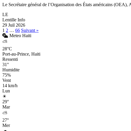
Le Secrétaire général de l’Organisation des États américains (OEA), Al
LE
Lentille Info
29 Juil 2026
Pagination
1
2
…
66
Suivant »
Meteo Haiti
des
⛅
publications
28°C
Port-au-Prince, Haiti
Ressenti
31°
Humidite
75%
Vent
14 km/h
Lun
☀
29°
Mar
⛅
27°
Mer