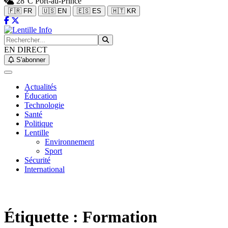
28°C
Port-au-Prince
🇫🇷 FR
🇺🇸 EN
🇪🇸 ES
🇭🇹 KR
EN DIRECT
S'abonner
Actualités
Éducation
Technologie
Santé
Politique
Lentille
Environnement
Sport
Sécurité
International
Étiquette :
Formation