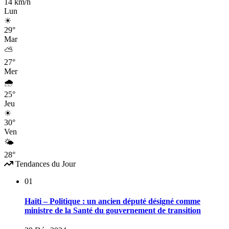
14 km/h
Lun
☀
29°
Mar
⛅
27°
Mer
🌧
25°
Jeu
☀
30°
Ven
🌤
28°
Tendances du Jour
01
Haïti – Politique : un ancien député désigné comme
ministre de la Santé du gouvernement de transition