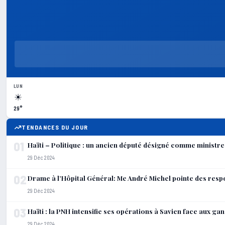
LUN
☀
29°
TENDANCES DU JOUR
01
Haïti – Politique : un ancien député désigné comme ministre
29 Déc 2024
02
Drame à l’Hôpital Général: Me André Michel pointe des resp
29 Déc 2024
03
Haïti : la PNH intensifie ses opérations à Savien face aux g
29 Déc 2024