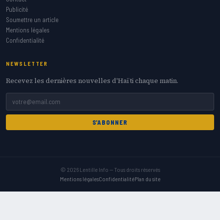
Publicité
Soumettre un article
Mentions légales
Confidentialité
NEWSLETTER
Recevez les dernières nouvelles d'Haïti chaque matin.
S'ABONNER
© 2026 Lentille Info — Tous droits réservés
Mentions légales
Confidentialité
Plan du site