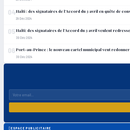
04
Haïti : des signataires de l’Accord du 3 avril en quête de co
29 Déc 2024
05
Haïti: des signataires de l’Accord du 3 avril veulent redresse
30 Déc 2024
06
Port-au-Prince : le nouveau cartel municipal veut redonner u
30 Déc 2024
ESPACE PUBLICITAIRE