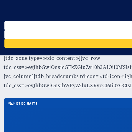
28°C
Port-au-Prince
FR
EN
ES
KR
S'ABONNER
EN DIRECT
My account
[tdc_zone type= »tdc_content »][vc_row
tdc_css= »eyJhbGwiOnsicGFkZGluZy10b3AiOiI0MS
[vc_column][tdb_breadcrumbs tdicon= »td-icon-right 
tdc_css= »eyJhbGwiOnsibWFyZ2luLXRvcCI6Ii0xOCIs
METEO HAITI