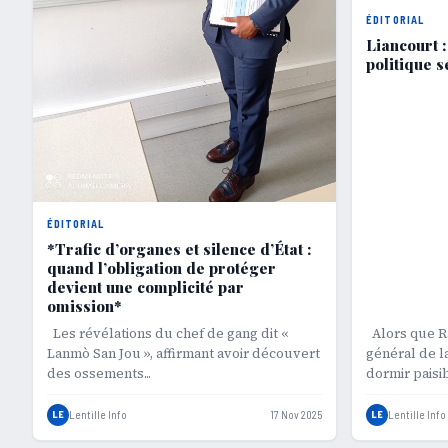
ÉDITORIAL
Liancourt 
politique s
ÉDITORIAL
*Trafic d’organes et silence d’État :
quand l’obligation de protéger
devient une complicité par
omission*
Les révélations du chef de gang dit «
Alors que R
Lanmò San Jou », affirmant avoir découvert
général de la
des ossements...
dormir paisi
LE
Lentille Info
17 Nov 2025
LE
Lentille Info