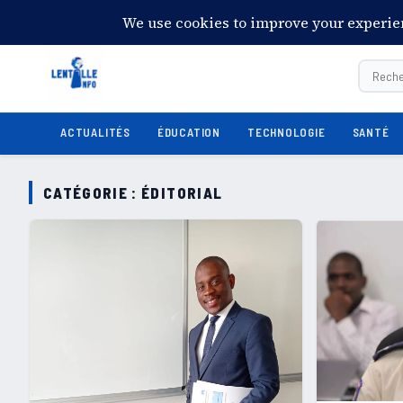
13:57:47
Samedi 8 août 2026
28°C
Port-au-Prince
ACTUALITÉS
ÉDUCATION
TECHNOLOGIE
SANTÉ
CATÉGORIE :
ÉDITORIAL