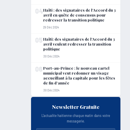
04
Haïti : des signataires de l’Accord du 3
avril en quête de consensus pour
redresser la transition politique
29 Déc 2024
05
Haïti: des signataires de l’Accord du 3
avril veulent redresser la transition
politique
30 Déc 2024
06
Port-au-Prince : le nouveau cartel
municipal veut redonner un visage
accueillant à la capitale pour les fêtes
de fin d’année
30 Déc 2024
Newsletter Gratuite
L'actualite haitienne chaque matin dans votre
messagerie.