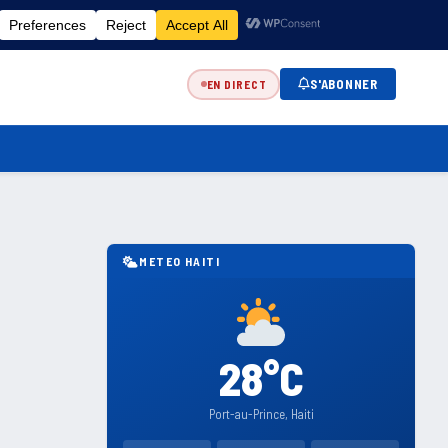
FR
EN
ES
KR
S'ABONNER
EN DIRECT
METEO HAITI
28°C
Port-au-Prince, Haiti