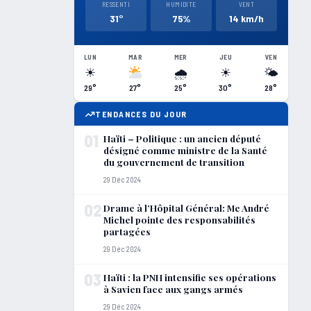
RESSENTI
HUMIDITE
VENT
31°
75%
14 km/h
LUN
MAR
MER
JEU
VEN
☀
🌧
☀
🌤
29°
27°
25°
30°
28°
TENDANCES DU JOUR
01
Haïti – Politique : un ancien député
désigné comme ministre de la Santé
du gouvernement de transition
29 Déc 2024
02
Drame à l’Hôpital Général: Me André
Michel pointe des responsabilités
partagées
29 Déc 2024
03
Haïti : la PNH intensifie ses opérations
à Savien face aux gangs armés
29 Déc 2024