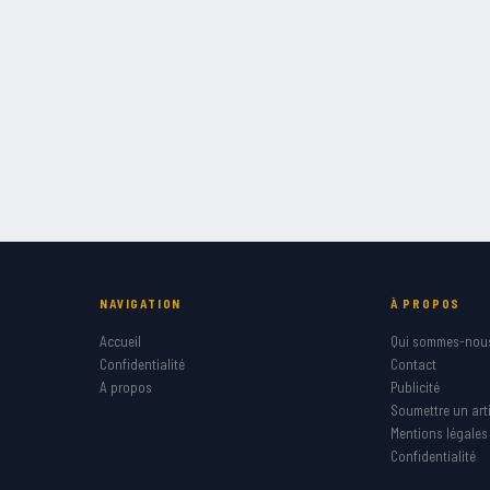
NAVIGATION
À PROPOS
Accueil
Qui sommes-nou
Confidentialité
Contact
A propos
Publicité
Soumettre un arti
Mentions légales
Confidentialité