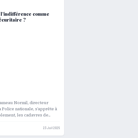
: l’indifférence comme
écuritaire ?
ameau Normil, directeur
 Police nationale, s’apprête à
blement, les cadavres de...
23 Juil 2025