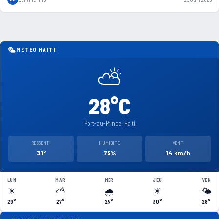
METEO HAITI
⛅
28°C
Port-au-Prince, Haiti
RESSENTI
HUMIDITE
VENT
31°
75%
14 km/h
LUN
MAR
MER
JEU
VEN
☀
⛅
🌧
☀
🌤
29°
27°
25°
30°
28°