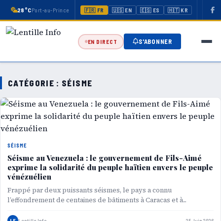
28°C
Port-au-Prince
🇫🇷 FR
🇺🇸 EN
🇪🇸 ES
🇭🇹 KR
S'ABONNER
EN DIRECT
CATÉGORIE :
SÉISME
SÉISME
Séisme au Venezuela : le gouvernement de Fils-Aimé
exprime la solidarité du peuple haïtien envers le peuple
vénézuélien
Frappé par deux puissants séismes, le pays a connu
l’effondrement de centaines de bâtiments à Caracas et à...
LE
Lentille Info
25 Juin 2026