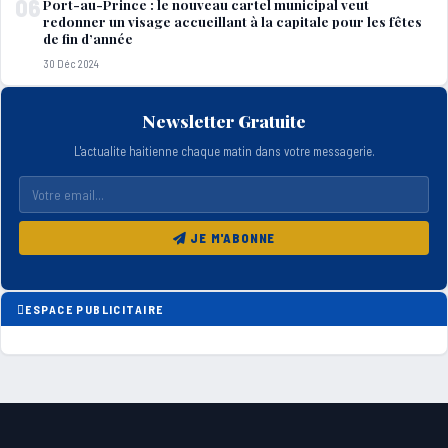
06
Port-au-Prince : le nouveau cartel municipal veut
redonner un visage accueillant à la capitale pour les fêtes
de fin d’année
30 Déc 2024
Newsletter Gratuite
L'actualite haitienne chaque matin dans votre messagerie.
JE M'ABONNE
ESPACE PUBLICITAIRE