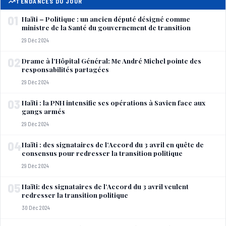
TENDANCES DU JOUR
01
Haïti – Politique : un ancien député désigné comme
ministre de la Santé du gouvernement de transition
29 Déc 2024
02
Drame à l’Hôpital Général: Me André Michel pointe des
responsabilités partagées
29 Déc 2024
03
Haïti : la PNH intensifie ses opérations à Savien face aux
gangs armés
29 Déc 2024
04
Haïti : des signataires de l’Accord du 3 avril en quête de
consensus pour redresser la transition politique
29 Déc 2024
05
Haïti: des signataires de l’Accord du 3 avril veulent
redresser la transition politique
30 Déc 2024