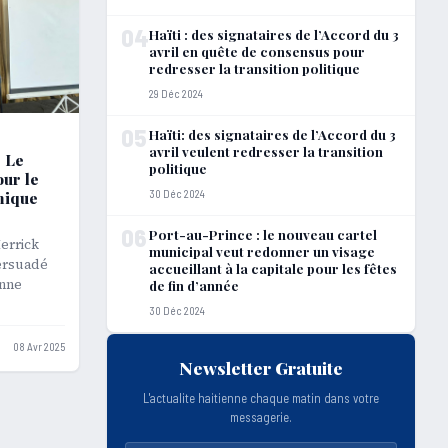
04
Haïti : des signataires de l’Accord du 3
avril en quête de consensus pour
redresser la transition politique
29 Déc 2024
05
Haïti: des signataires de l’Accord du 3
avril veulent redresser la transition
« Le
politique
our le
30 Déc 2024
mique
06
Port-au-Prince : le nouveau cartel
errick
municipal veut redonner un visage
ersuadé
accueillant à la capitale pour les fêtes
enne
de fin d’année
30 Déc 2024
08 Avr 2025
Newsletter Gratuite
L'actualite haitienne chaque matin dans votre
messagerie.