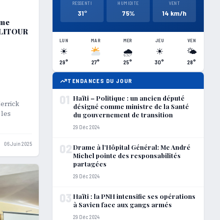
RESSENTI
HUMIDITE
VENT
31°
75%
14 km/h
sme
POLITOUR
LUN
MAR
MER
JEU
VEN
☀
🌧
☀
🌤
29°
27°
25°
30°
28°
TENDANCES DU JOUR
01
Haïti – Politique : un ancien député
errick
désigné comme ministre de la Santé
 les
du gouvernement de transition
29 Déc 2024
06 Juin 2025
02
Drame à l’Hôpital Général: Me André
Michel pointe des responsabilités
partagées
29 Déc 2024
03
Haïti : la PNH intensifie ses opérations
à Savien face aux gangs armés
29 Déc 2024