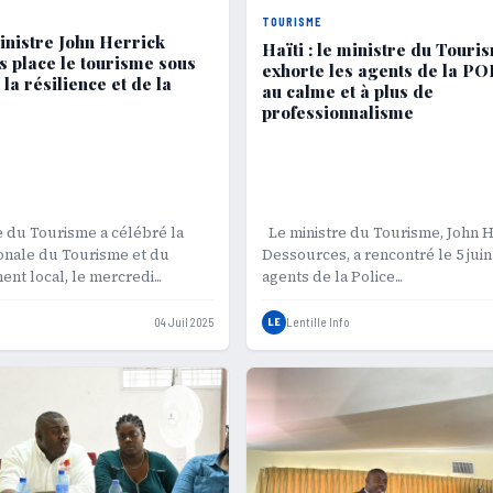
TOURISME
ministre John Herrick
Haïti : le ministre du Touri
 place le tourisme sous
exhorte les agents de la 
 la résilience et de la
au calme et à plus de
professionnalisme
 du Tourisme a célébré la
Le ministre du Tourisme, John H
onale du Tourisme et du
Dessources, a rencontré le 5 juin
t local, le mercredi...
agents de la Police...
04 Juil 2025
LE
Lentille Info