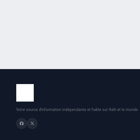
des
publications
Votre source d'information indépendante et fiable sur Haïti et le monde.