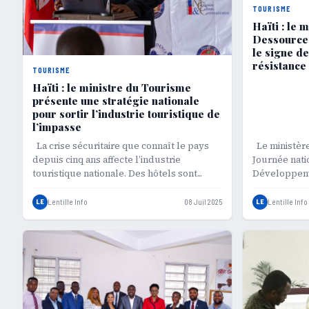
TOURISME
Haïti : le 
Dessources
le signe de
résistance
TOURISME
Haïti : le ministre du Tourisme
présente une stratégie nationale
pour sortir l’industrie touristique de
l’impasse
La crise sécuritaire que connaît le pays
Le ministère
depuis cinq ans affecte l’industrie
Journée nati
touristique nationale. Des hôtels sont...
Développemen
LE
Lentille Info
08 Juil 2025
LE
Lentille Info