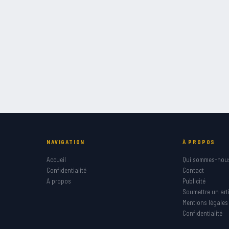
NAVIGATION
À PROPOS
Accueil
Qui sommes-nou
Confidentialité
Contact
A propos
Publicité
Soumettre un arti
Mentions légales
Confidentialité