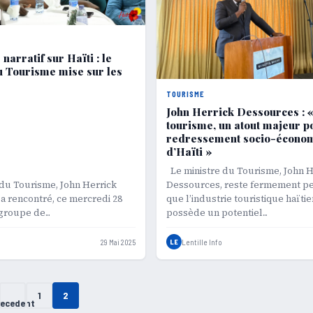
narratif sur Haïti : le
u Tourisme mise sur les
TOURISME
John Herrick Dessources : 
tourisme, un atout majeur p
redressement socio-écono
d’Haïti »
Le ministre du Tourisme, John H
du Tourisme, John Herrick
Dessources, reste fermement p
a rencontré, ce mercredi 28
que l’industrie touristique haïti
groupe de...
possède un potentiel...
29 Mai 2025
LE
Lentille Info
1
2
recedent