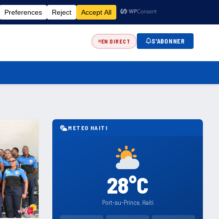
FR
EN
ES
KR
S'ABONNER
EN DIRECT
METEO HAITI
28°C
Port-au-Prince, Haiti