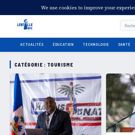
20:24:44
Jeudi 6 août 2026
28°C
Port-au-Prince
ACTUALITÉS
ÉDUCATION
TECHNOLOGIE
SANTÉ
CATÉGORIE :
TOURISME