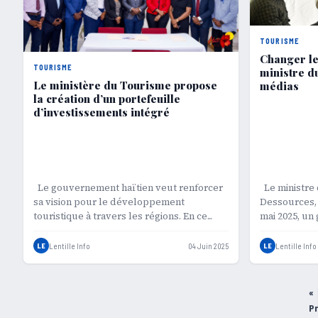
TOURISME
Changer le 
TOURISME
ministre d
Le ministère du Tourisme propose
médias
la création d’un portefeuille
d’investissements intégré
Le gouvernement haïtien veut renforcer
Le ministre 
sa vision pour le développement
Dessources, 
touristique à travers les régions. En ce...
mai 2025, un 
LE
Lentille Info
04 Juin 2025
LE
Lentille Info
«
Pagination
P