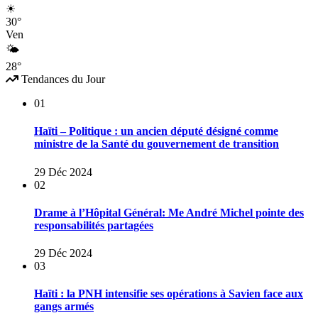
☀
30°
Ven
🌤
28°
Tendances du Jour
01
Haïti – Politique : un ancien député désigné comme
ministre de la Santé du gouvernement de transition
29 Déc 2024
02
Drame à l’Hôpital Général: Me André Michel pointe des
responsabilités partagées
29 Déc 2024
03
Haïti : la PNH intensifie ses opérations à Savien face aux
gangs armés