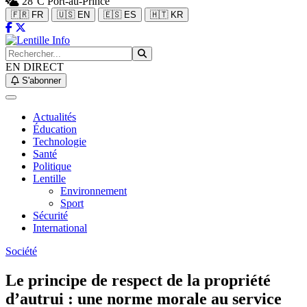
28°C
Port-au-Prince
🇫🇷 FR
🇺🇸 EN
🇪🇸 ES
🇭🇹 KR
EN DIRECT
S'abonner
Actualités
Éducation
Technologie
Santé
Politique
Lentille
Environnement
Sport
Sécurité
International
Société
Le principe de respect de la propriété
d’autrui : une norme morale au service